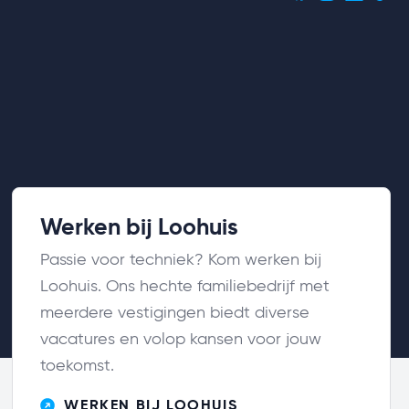
oekers
Werken bij Loohuis
Passie voor techniek? Kom werken bij
Loohuis. Ons hechte familiebedrijf met
meerdere vestigingen biedt diverse
vacatures en volop kansen voor jouw
toekomst.
WERKEN BIJ LOOHUIS