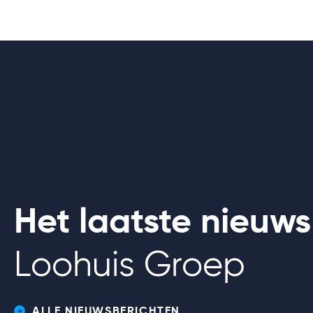
Het laatste nieuw
Loohuis Groep
Lammertink Wierden wordt onder
ALLE NIEUWSBERICHTEN