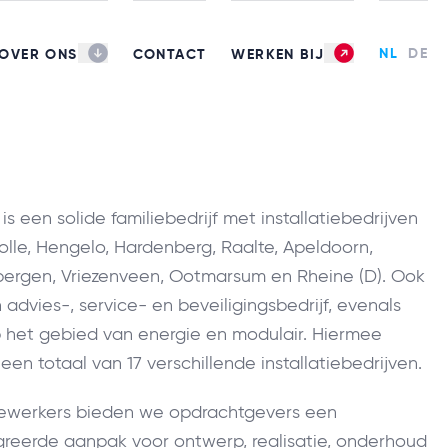
NL
DE
OVER ONS
CONTACT
WERKEN BIJ
is een solide familiebedrijf met installatiebedrijven
olle, Hengelo, Hardenberg, Raalte, Apeldoorn,
ergen, Vriezenveen, Ootmarsum en Rheine (D). Ook
advies-, service- en beveiligingsbedrijf, evenals
het gebied van energie en modulair. Hiermee
n totaal van 17 verschillende installatiebedrijven.
werkers bieden we opdrachtgevers een
greerde aanpak voor ontwerp, realisatie, onderhoud