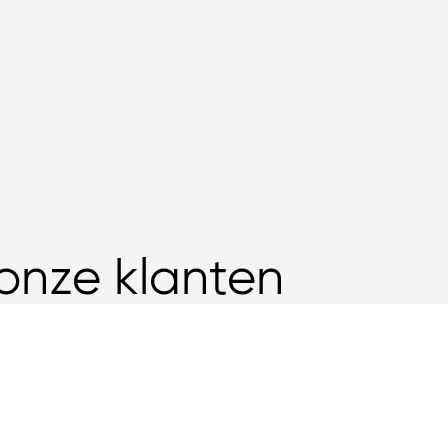
l onze klanten
Jonge Poerink Conveyors
Borne