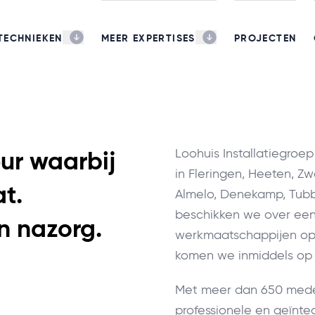
TECHNIEKEN
MEER EXPERTISES
PROJECTEN
eur waarbij
Loohuis Installatiegroep 
in Fleringen, Heeten, Zw
t.
Almelo, Denekamp, Tubb
beschikken we over een 
en nazorg.
werkmaatschappijen op 
komen we inmiddels op ee
Met meer dan 650 mede
professionele en geïnte