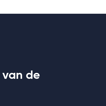
s van de
Feestelijke o
Het Loohuis Ev
deel van
Installatietech