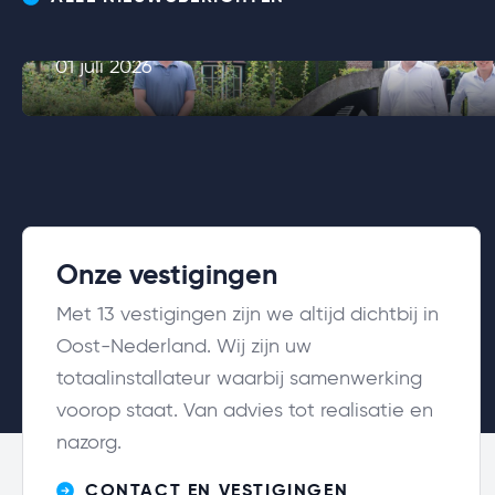
Loohuis Installatiegroep
01 juli 2026
Onze vestigingen
Met 13 vestigingen zijn we altijd dichtbij in
Oost-Nederland. Wij zijn uw
totaalinstallateur waarbij samenwerking
voorop staat. Van advies tot realisatie en
nazorg.
CONTACT EN VESTIGINGEN