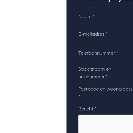
Naam *
E-mailadres *
Telefoonnummer *
Straatnaam en
huisnummer *
Postcode en woonplaats
*
Bericht *